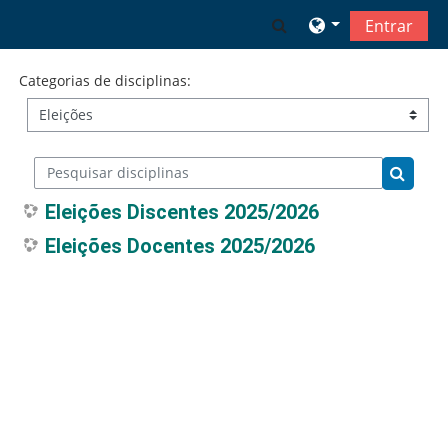
Ir para o conteúdo principal
Alternar a entrada 
Entrar
Categorias de disciplinas:
Pesquisar disciplinas
Pesquis
Eleições Discentes 2025/2026
Eleições Docentes 2025/2026