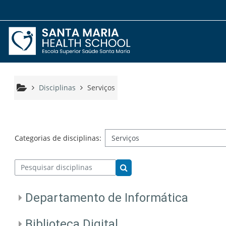
Ir para o conteúdo principal
Disciplinas
Serviços
Categorias de disciplinas:
Pesquisar disciplinas
Pesquisar disciplinas
Departamento de Informática
Biblioteca Digital