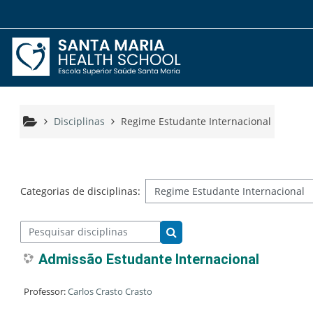
Ir para o conteúdo principal
Disciplinas
Regime Estudante Internacional
Categorias de disciplinas:
Pesquisar disciplinas
Pesquisar disciplinas
Admissão Estudante Internacional
Professor:
Carlos Crasto Crasto