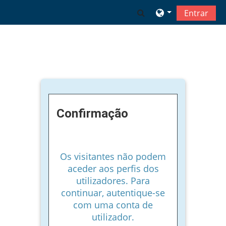
Ir para o conteúdo principal
Alternar a entrada 
Entrar
Confirmação
Os visitantes não podem
aceder aos perfis dos
utilizadores. Para
continuar, autentique-se
com uma conta de
utilizador.